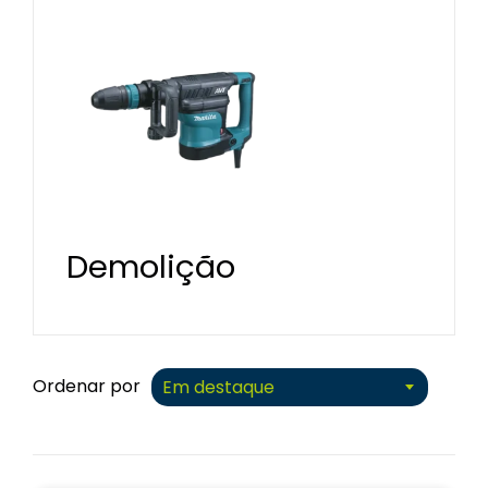
rtelo Demolidor 7 Kg
Martelo Demolidor 
SOLICITAR
ORÇAMENTO
SOLICITAR
ORÇAMENTO
Demolição
Ordenar por
Em destaque